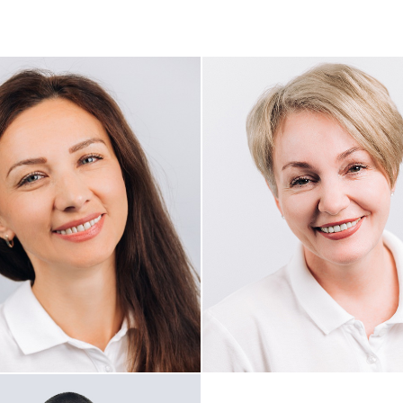
Х ПАЦИЕНТОВ ТАК
ЕЛИ БЫ ЛЕЧИТЬСЯ
ко Людмила
ьевна
Птичкина Юлия Олегов
толог, Терапевт
Хирург-имплантолог
ЕМ
реть профиль
Посмотреть профиль