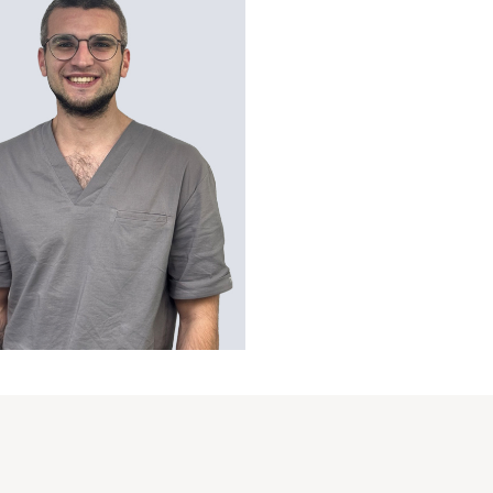
ов Илья Сергеевич
 Хирург-имплантолог
реть профиль