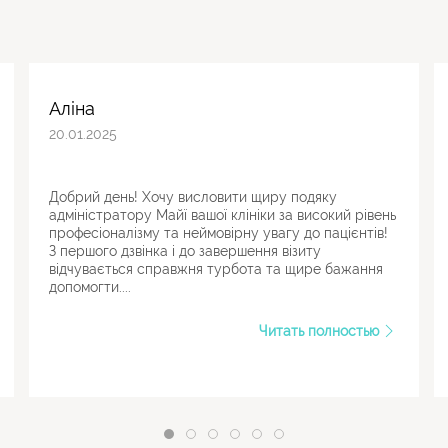
Аліна
20.01.2025
Добрий день! Хочу висловити щиру подяку
адміністратору Майї вашої клініки за високий рівень
професіоналізму та неймовірну увагу до пацієнтів!
З першого дзвінка і до завершення візиту
відчувається справжня турбота та щире бажання
допомогти....
Читать полностью