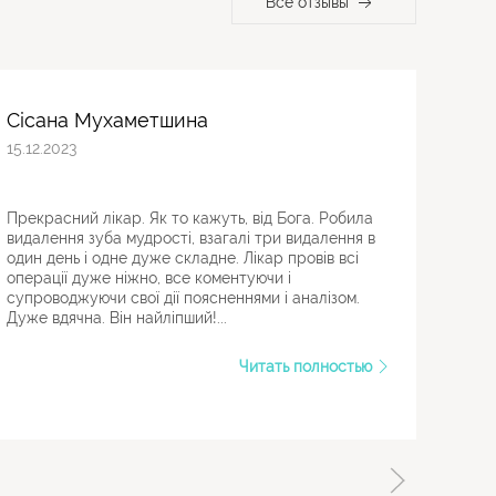
Все отзывы
Сісана Мухаметшина
Вла
15.12.2023
25.01
Прекрасний лікар. Як то кажуть, від Бога. Робила
Хочу
видалення зуба мудрості, взагалі три видалення в
прод
один день і одне дуже складне. Лікар провів всі
канал
операції дуже ніжно, все коментуючи і
макси
супроводжуючи свої дії поясненнями і аналізом.
побла
Дуже вдячна. Він найліпший!...
устан
профе
Читать полностью