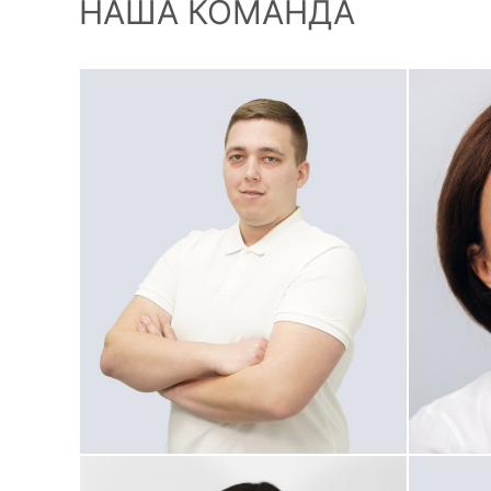
НАША КОМАНДА
ЛЕЧИМ СВОИ
КАК МЫ ХОТ
Велич
Панчул Олег Витальевич
Васил
Ортодонт
Пародон
О КЛИНИКЕ
ЗАПИСАТЬСЯ НА ПРИ
Посмотреть профиль
Посмот