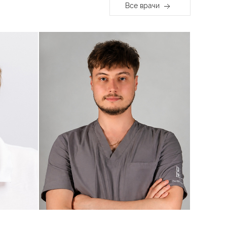
Все врачи
,
 САМИ
Мазурик Михаил
на
Владимирович
Терапевт, Эндодонтист
Посмотреть профиль