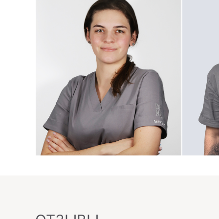
Зачеславская Александра
Александровна
Мороз
Терапевт, Эндодонтист
Хирург,
Посмотреть профиль
Посмот